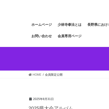
コ
ナ
ン
ビ
テ
ゲ
ン
ー
ホームページ
少林寺拳法とは
長野県におけ
ツ
シ
へ
ョ
お問い合わせ
会員専用ページ
ス
ン
キ
に
ッ
移
プ
動
HOME
会員限定公開
2025年8月31日
2025県大会アルバム