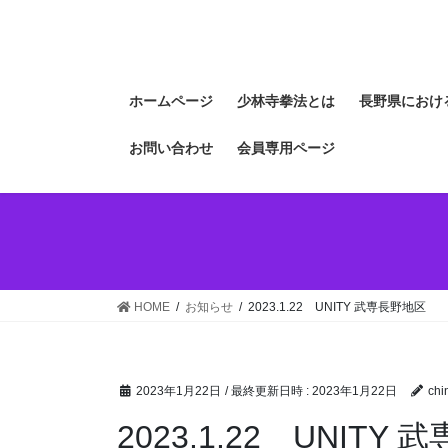
コ
ナ
ン
ビ
テ
ゲ
ン
ー
ホームページ
少林寺拳法とは
長野県におけ
ツ
シ
へ
ョ
お問い合わせ
会員専用ページ
ス
ン
キ
に
ッ
移
プ
動
HOME
お知らせ
2023.1.22 UNITY 武専長野地区
2023年1月22日
/ 最終更新日時 :
2023年1月22日
chi
2023.1.22 UNITY