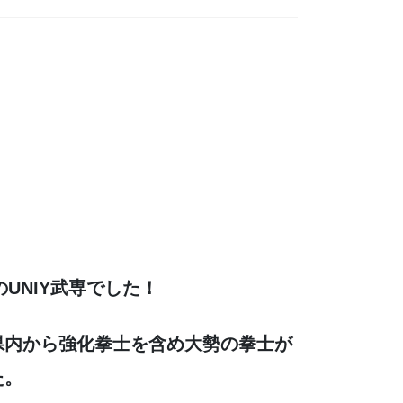
のUNIY武専でした！
県内から強化拳士を含め大勢の拳士が
た。