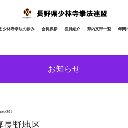
る少林寺拳法の歩み
会長挨拶
役員紹介
県内支部一覧
年間
お知らせ
nosk391
 武専長野地区