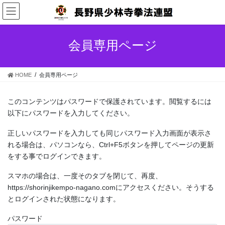
コ
ナ
ン
ビ
テ
ゲ
ン
ー
会員専用ページ
ツ
シ
へ
ョ
ス
ン
HOME
会員専用ページ
キ
に
ッ
移
プ
動
このコンテンツはパスワードで保護されています。閲覧するには
以下にパスワードを入力してください。
正しいパスワードを入力しても同じパスワード入力画面が表示さ
れる場合は、パソコンなら、Ctrl+F5ボタンを押してページの更新
をする事でログインできます。
スマホの場合は、一度そのタブを閉じて、再度、
https://shorinjikempo-nagano.comにアクセスください。そうする
とログインされた状態になります。
パスワード