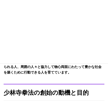
け合い、幸せに生きることを
説く「教え」と、自身の成長
を実感し、パートナーととも
に上達を楽しむ「技法」、そ
して、その教えと技法を遊離
させず、相乗的なスパイラル
として機能させる「教育シス
テム」が一体となっていま
す。
人間は生まれながらに、どのようにも成長してゆける可能性を秘
めています。少林寺拳法は、その可能性を信じて自分を高め続け
られる人、周囲の人々と協力して物心両面にわたって豊かな社会
を築くために行動できる人を育てています。
少林寺拳法の創始の動機と目的